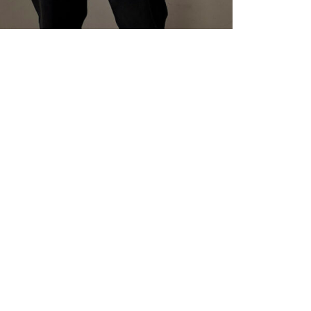
eil des G19 werden!
ich für die Aufnahme in
h auf deinem Weg. Hier
isten, Voraussetzungen