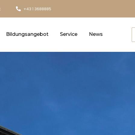
t
+43 1 3688885
Bildungsangebot
Service
News