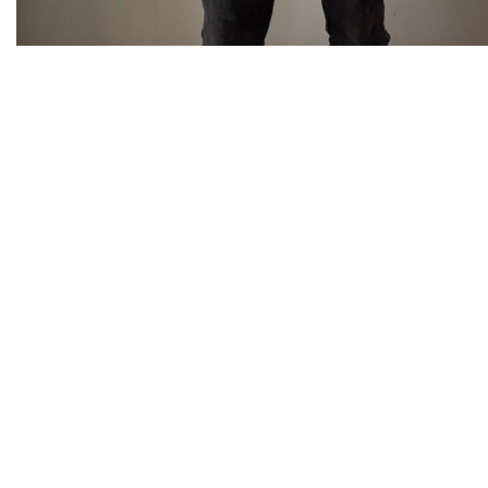
Jetzt T
Du möchtest an unserer Schule durchstarten? Egal, ob du d
die Unter- oder Oberstufe interessierst – wir begleiten dic
findest du alle wichtigen Informationen zu den Anmeldefr
und dem Ablauf der Bewerbung.