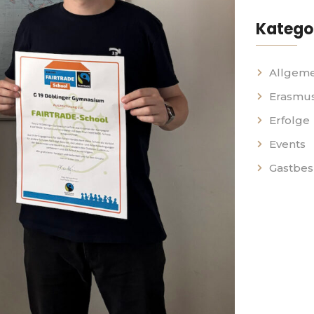
Katego
Allgeme
Erasmus
Erfolge
Events
Gastbe