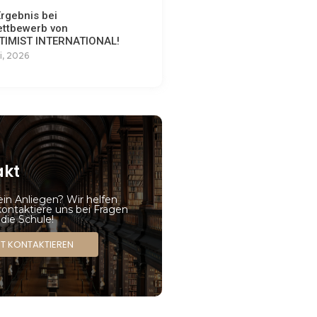
Ergebnis bei
ttbewerb von
IMIST INTERNATIONAL!
i, 2026
akt
ein Anliegen? Wir helfen
kontaktiere uns bei Fragen
die Schule!
ZT KONTAKTIEREN