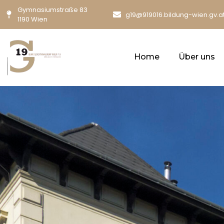
Gymnasiumstraße 83
g19@919016.bildung-wien.gv.a
1190 Wien
Home
Über uns