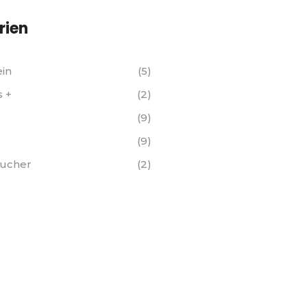
rien
in
(5)
 +
(2)
(9)
(9)
sucher
(2)