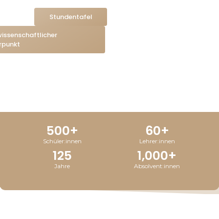
Stundentafel
issenschaftlicher
rpunkt
500
+
60
+
Schüler:innen
Lehrer:innen
125
1,000
+
Jahre
Absolvent:innen