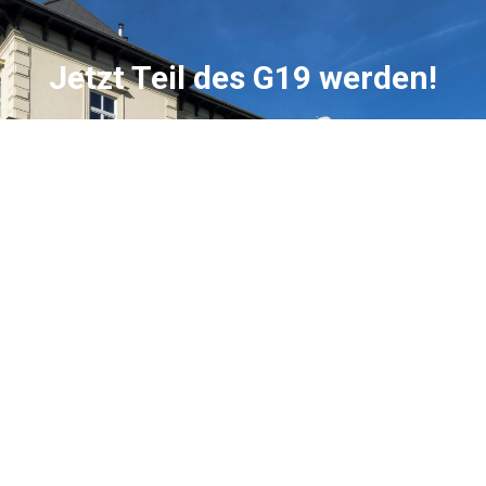
Jetzt Teil des G19 werden!
Du möchtest an unserer Schule durchstarten? Egal,
ob du dich für die Aufnahme in die Unter- oder
Oberstufe interessierst – wir begleiten dich auf
deinem Weg. Hier findest du alle wichtigen
Informationen zu den Anmeldefristen,
Voraussetzungen und dem Ablauf der Bewerbung.
JETZT BEWERBEN