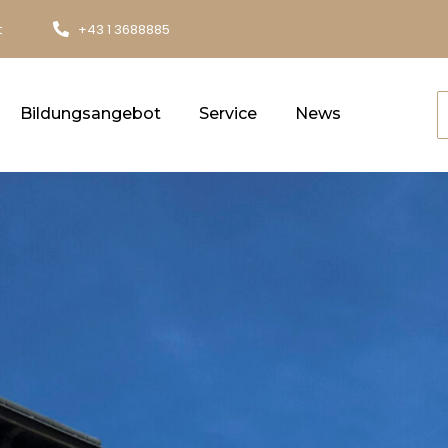
t
+43 1 3688885
Bildungsangebot
Service
News