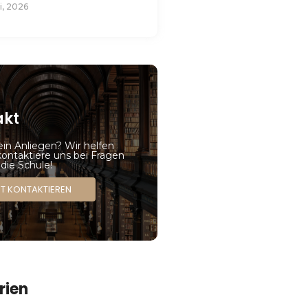
i, 2026
akt
ein Anliegen? Wir helfen
kontaktiere uns bei Fragen
die Schule!
ZT KONTAKTIEREN
rien