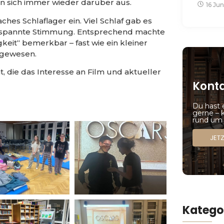
n sich immer wieder darüber aus.
16 Jun
ches Schlaflager ein. Viel Schlaf gab es
ntspannte Stimmung. Entsprechend machte
eit“ bemerkbar – fast wie ein kleiner
t gewesen.
 die das Interesse an Film und aktueller
Kont
Du hast 
gerne – 
rund um 
JET
Katego