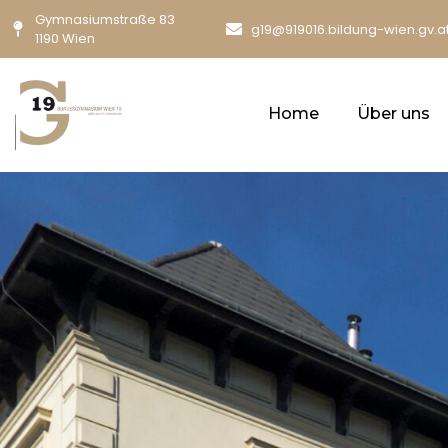
Gymnasiumstraße 83
g19@919016.bildung-wien.gv.a
1190 Wien
Home
Über uns