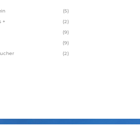
in
(5)
 +
(2)
(9)
(9)
sucher
(2)